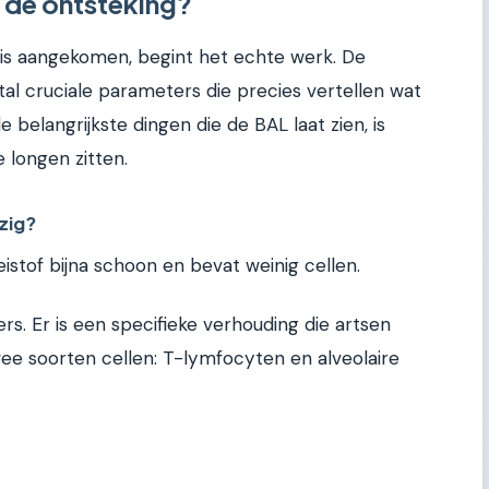
 de ontsteking?
b is aangekomen, begint het echte werk. De
al cruciale parameters die precies vertellen wat
e belangrijkste dingen die de BAL laat zien, is
 longen zitten.
ezig?
istof bijna schoon en bevat weinig cellen.
ers. Er is een specifieke verhouding die artsen
wee soorten cellen: T-lymfocyten en alveolaire