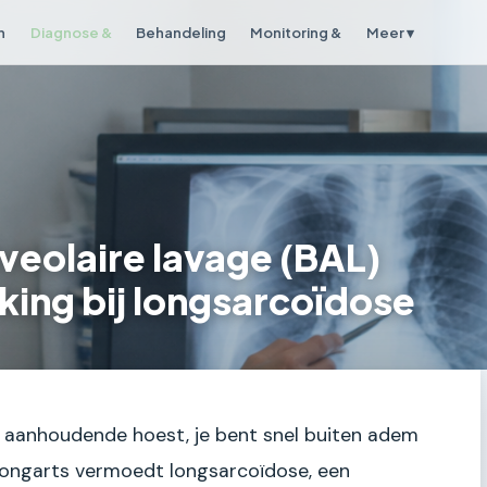
n
Diagnose &
Behandeling
Monitoring &
Meer ▾
veolaire lavage (BAL)
eking bij longsarcoïdose
een aanhoudende hoest, je bent snel buiten adem
 longarts vermoedt longsarcoïdose, een