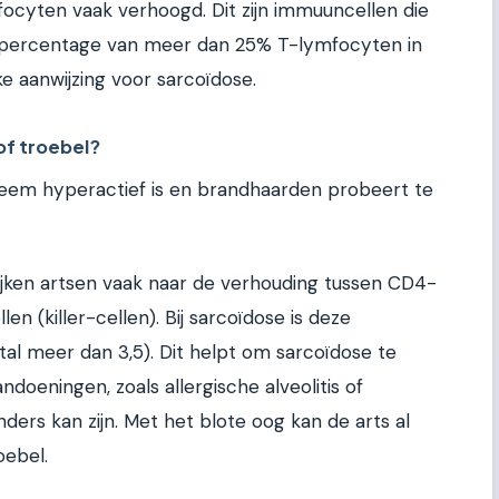
mfocyten vaak verhoogd. Dit zijn immuuncellen die
Een percentage van meer dan 25% T-lymfocyten in
ke aanwijzing voor sarcoïdose.
of troebel?
teem hyperactief is en brandhaarden probeert te
jken artsen vaak naar de verhouding tussen CD4-
en (killer-cellen). Bij sarcoïdose is deze
l meer dan 3,5). Dit helpt om sarcoïdose te
oeningen, zoals allergische alveolitis of
nders kan zijn. Met het blote oog kan de arts al
oebel.